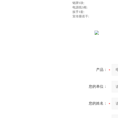
铭牌
块
1
;
电源线
根
1
;
扳手
套
1
;
宣传册若干
;
产品：
您的单位：
您的姓名：