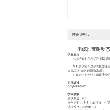
详细说明：
电缆护套耐动态
仪器应用
电缆护套耐动态切割
耐刮磨
-
耐刮磨试验电缆护套固定金
金属芯棒接触仪器测试结束。
耐动态切割电缆护套固定金
执行标准
Q/QF098-2017
技术参数
测试系统：
PLC
操作界面：
吋彩色触摸屏
，
中
7
试样长度：
左右；
200mm