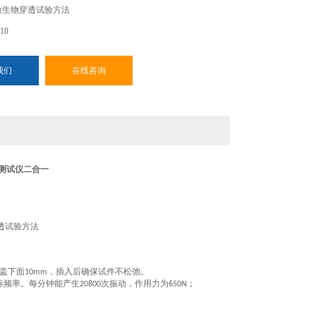
微生物穿透试验方法
018
我们
在线咨询
测试仪二合一
透试验方法
盖下面
，插入后确保试件不松弛。
10mm
标频率。每分钟能产生
次振动，作用力为
；
20800
650N