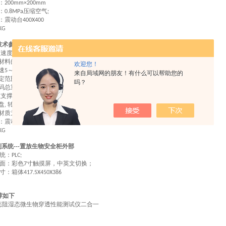
：
200mm×200mm
：
压缩空气
0.8MPa
;
：
震动台
400X400
KG
技术参数
置放生物安全柜内部
---
盘速度
(60 ± 1)rpm
材料的压力
(3±0.02)N
欢迎您！
速
～
5
6 rpm
来自局域网的朋友！有什么可以帮助您的
定范围
～
0
99.99min
吗？
码总重：
(800±1)g
柱支撑体
直径
，高
:
9cm
4cm
盘
转盘可放置
琼脂培养皿
,
140mm
材质为不锈钢
试验指可拆卸，头部为半径
的抛光半球体
,
11mm
：
震动台
430X400mm;
KG
制系统
置放生物安全柜外部
---
统：
PLC;
面：彩色
寸触摸屏，中英文切换；
7
寸
：
箱体
417.5X450X386
荐如下