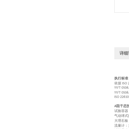
详细
执行标准
依据
ISO 
YY/T 0506
YY/T 0506
ISO 22610
阻干态
A
试验容器
气动球式
大理石板
流量计：