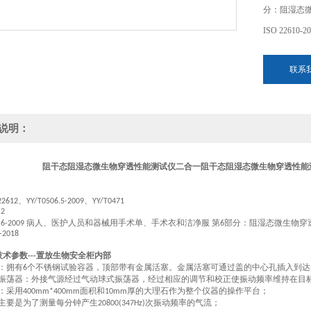
分：阻湿态
ISO 22610-2
联系
说明：
阻干态阻湿态微生物穿透性能测试仪二合一
阻干态阻湿态微生物穿透性能
、
、
22612
YY/T0506.5-2009
YY/T0471
.2
病人、医护人员和器械用手术单、手术衣和洁净服 第
部分：阻湿态微生物穿
.6-2009
6
-2018
技术参数
置放生物安全柜内部
---
：拥有
个不锈钢试验容器，顶部带有金属活塞。金属活塞可通过盖的中心孔插入到达
6
振荡器：外接气源经过气动球式振荡器，经过相应的调节和校正使振动频率维持在目
：采用
面积和
厚的大理石作为整个仪器的操作平台
；
400mm*400mm
10mm
主要是为了测量每分钟产生
次振动频率的气流
；
20800(347Hz)