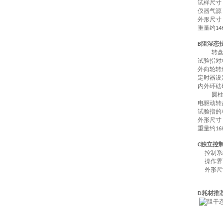
试样尺寸
仪器气源
外形尺寸
重量约
14
阻湿态
B
转
试验指对
外向轮转
定时器设
内外环砝
圆
电驱动转
试验指的
外形尺寸
重量约
16
独立控
C
控制系
操作界
外形尺
D耗材推