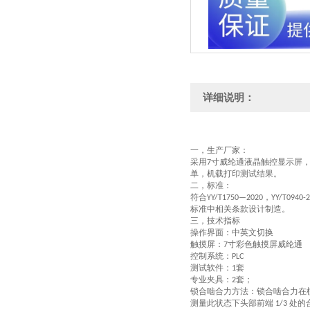
详细说明：
一，
生产厂家：
采用
寸
威纶通
液晶触控显示屏
7
单，机载打印测试结果。
二，
标准：
符合
，
YY/
T1750—2020
YY/T0940-
标准中相关条款设计制造。
三，
技术指标
操作界面
：
中英文切换
触摸屏：
寸彩色触摸屏威纶通
7
控制系统：
PLC
测试软件：
套
1
专业夹具：
套；
2
锁合啮合力方法：锁合啮合力在
测量此状态下头部前端
处的
1/3