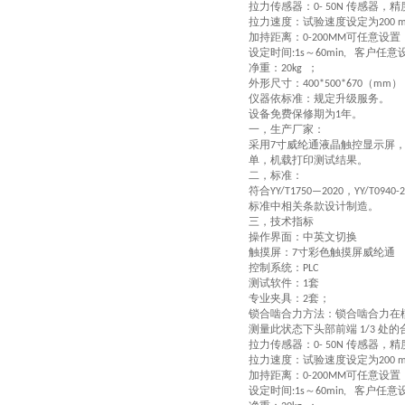
拉力传感器：
传感器
，精
0-
50
N
拉力速度：
试验速度设定为
200 
加持距离：
可任意设置
0-200MM
设定时间
～
客户任意
:1s
60min,
净重：
；
20kg
外形尺寸：
（
）
400*500*670
mm
仪器依标准：规定升级服务。
设备免费保修期为
年。
1
一，
生产厂家：
采用
寸
威纶通
液晶触控显示屏
7
单，机载打印测试结果。
二，
标准：
符合
，
YY/
T1750—2020
YY/T0940-
标准中相关条款设计制造。
三，
技术指标
操作界面
：
中英文切换
触摸屏：
寸彩色触摸屏威纶通
7
控制系统：
PLC
测试软件：
套
1
专业夹具：
套；
2
锁合啮合力方法：锁合啮合力在
测量此状态下头部前端
处的
1/3
拉力传感器：
传感器
，精
0-
50
N
拉力速度：
试验速度设定为
200 
加持距离：
可任意设置
0-200MM
设定时间
～
客户任意
:1s
60min,