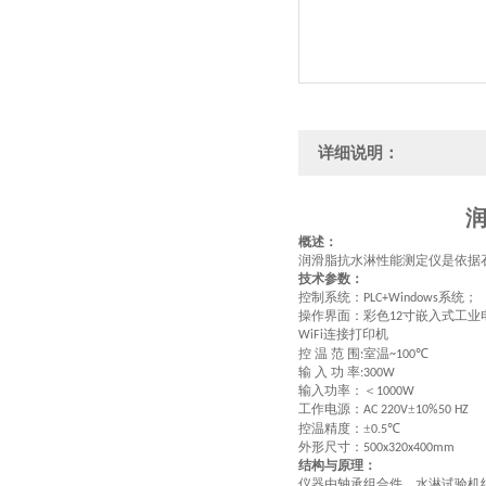
详细说明：
概述：
润滑脂抗水淋性能测定仪是依据
技术参数：
控制系统：
系统；
PLC+Windows
操作界面：彩色
寸嵌入式工业
12
连接打印机
WiFi
控 温 范 围
室温
℃
:
~100
输 入 功 率
:300W
输入功率：＜
1000W
工作电源：
±
AC 220V
10%50 HZ
控温精度：±
℃
0.5
外形尺寸：
500x320x400mm
结构与原理：
仪器由轴承组合件、水淋试验机