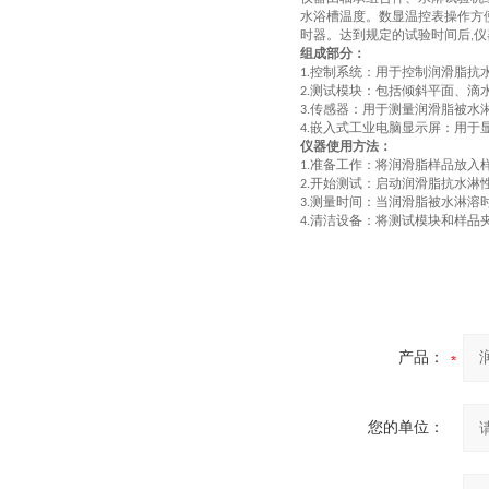
水浴槽温度。数显温控表操作方
时器。达到规定的试验时间后
仪
,
组成部分：
控制系统：用于控制润滑脂抗
1.
测试模块：包括倾斜平面、滴
2.
传感器：用于测量润滑脂被水
3.
嵌入式工业电脑
显示屏：用于
4.
仪器使用方法：
准备工作：将润滑脂样品放入
1.
开始测试：启动润滑脂抗水淋
2.
测量时间：当润滑脂被水淋溶
3.
清洁设备：将测试模块和样品
4.
产品：
您的单位：