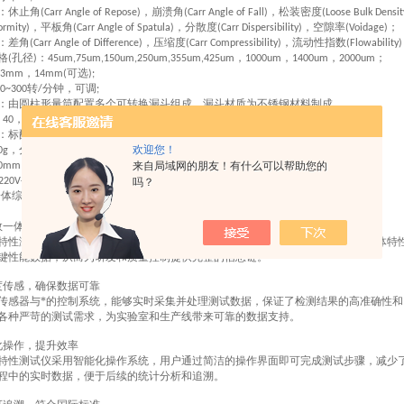
：
休止角
，
崩溃角
，
松装密度
(Carr Angle of Repose)
(Carr Angle of Fall)
(Loose Bulk Densit
，
平板角
，
分散度
，
空隙率
；
ormity)
(Carr Angle of Spatula)
(Carr Dispersibility)
(Voidage)
：差角
，压缩度
，流动性指数
(Carr Angle of Difference)
(Carr Compressibility)
(Flowability)
格
孔径
：
，
，
，
；
(
)
45um,75um,150um,250um,355um,425um
1000um
1400um
2000um
，
可选
3mm
14mm(
)
;
转
分钟，可调
0~300
/
;
：由圆柱形量筒配置多个可转换漏斗组成，漏斗材质为不锈钢材料制成
，
，
，
，
，
，
，
，
，
，
，
，
，
标配
个；
40
5.0
6.0
7.0
8.0
9.0
10
14
15
16
17
18
25
5
：标配
，其他选配
、
、
、
、
规格；
200ml
25ml
100ml
200ml
250ml
500m
，分辨率
；
欢迎您！
0g
0.01g
；
来自局域网的朋友！有什么可以帮助您的
0mm*380mm*750mm
；
220V+10V 50Hz
吗？
数一体化检测
特性测试仪集成了流动性、堆积密度、振实密度、比表面积、颗粒分布等多项粉体特
键性能数据，从而为研发和质量控制提供完整的信息链。
度传感，确保数据可靠
传感器与*的控制系统，能够实时采集并处理测试数据，保证了检测结果的高准确性
各种严苛的测试需求，为实验室和生产线带来可靠的数据支持。
化操作，提升效率
特性测试仪采用智能化操作系统，用户通过简洁的操作界面即可完成测试步骤，减少
程中的实时数据，便于后续的统计分析和追溯。