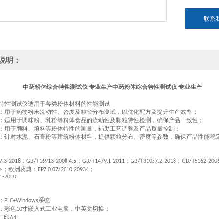
联系
说明：
中药粉体综合特性测试仪 专业生产
中药粉体综合特性测试仪 专业生产
特性测试仪适用于各类粉体材料的性能测试
：用于药物粉末流动性、密度及粒径分布测试，以优化配方及提升生产效率；
：适用于调味粉、乳粉等粉体食品的流动性及颗粒特性检测，确保产品一致性；
：用于颜料、填料等粉体特性的测量，辅助工艺调整及产品质量控制；
：针对水泥、石膏粉等建筑粉体材料，提供颗粒分布、密度等参数，确保产品性能稳
；
；
；
；
7.3-2018
GB/T16913-2008 4.5
GB/T1479.1-2011
GB/T31057.2-2018
GB/T5162-200
；欧洲药典：
；
>
EP7.0 07/2010:20934
 -2010
：
系统
PLC+Windows
：彩色
寸嵌入式工业电脑，中英文切换；
10
打印
A4;