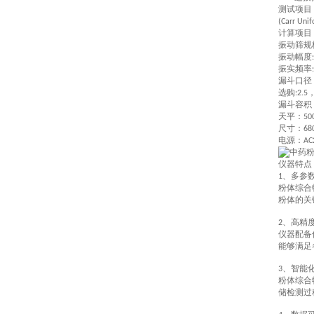
测试项目
(Carr Unif
计算项目
振动筛规
振动幅度
:
振实频率
:
漏斗口径
选购
:2.5
漏斗容积
天平：
50
尺寸
：
68
电源
：
AC
仪器特点
、多参
1
粉体综合
粉体的关
、高精
2
仪器配备
能够满足
、智能
3
粉体综合
储检测过