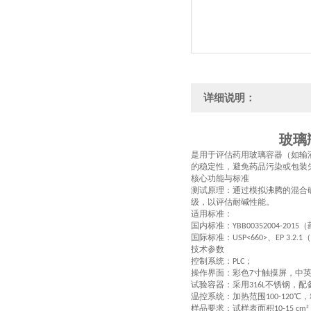
详细说明：
玻璃
是用于评估药用玻璃容器（如输
的稳定性，避免药品污染或包装
核心功能与标准
‌测试原理‌：通过模拟沸腾的混
级，以评估耐碱性能
。
‌适用标准‌：
国内标准：
（
YBB00352004-2015
国际标准：
、
（
USP<660>
EP 3.2.1
技术
参数
控制系统：
；
PLC
操作界面：彩色
寸触摸屏，中
7
‌试验容器‌：采用
不锈钢，配
316L
‌温控系统‌：加热范围
℃，
100-120
‌样品要求‌：试样表面积
10-15 cm