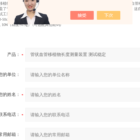
移植物的检测遵循行业标准，例如 ‌
《心血管植入物 血管假体 管状血管移
YY/T 0500-2021
盖了管状血管移植物的一系列性能测试要求，其中对产品的尺寸精度有明确规定，这
试工装
精度
0-50cm(
1mm)
（精度±
）
可选配其他砝码
, 10N
0.5g
(
)
产品：
您的单位：
您的姓名：
联系电话：
常用邮箱：