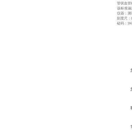
管状血管
该标准涵
仪器：测
刻度尺：
砝码：
5N