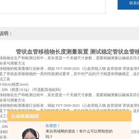
联系
说明：
管状血管移植物长度测量装置 测试稳定
管状血管移
移植物在生产和检测过程中，其长度是一个关键尺寸参数，需要精确测量以确保其符
标准与测量方法
移植物的检测遵循行业标准，例如 ‌
《心血管植入物 血管假体 管状血管移
YY/T 0500-2021
盖了管状血管移植物的一系列性能测试要求，其中对产品的尺寸精度有明确规定，这
试工装
精度
0-50cm(
1mm)
（精度±
）
可选配其他砝码
, 10N
0.5g
(
)
移植物在生产和检测过程中，其长度是一个关键尺寸参数，需要精确测量以确保其符
标准与测量方法
移植物的检测遵循行业标准，例如 ‌
《心血管植入物 血管假体 管状血管移
YY/T 0500-2021
盖了管状血管移植物的一系列性能测试要求，其中对产品的尺寸精度有明确规定，这
试工装
精度
0-50cm(
1mm)
欢迎您！
（精度±
）
可选配其他砝码
, 10N
0.5g
(
)
来自局域网的朋友！有什么可以帮助您的
移植物在生产和检测过程中，其长度是一个关键尺寸参数，需要精确测量以确保其符
吗？
标准与测量方法