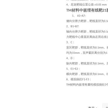
、尼龙靶线位置公差
±
4
:
0.05 mm
材料中嵌埋有线靶
TM
21
1、
A1~A7:
侧向分辨力靶群，靶线直径为
0.
、
2
B1~B7:
轴向分辨力靶群，靶线直径为
0.
力靶线中心垂直距离由左而右依
、
：
3
C
盲区靶群，靶线直径为
。
0.1mm
均为
，至声窗距离分别为
15mm
1
、
：
4
D
纵向靶群，靶线直径为
。
0.1mm
、
：
5
E1~E2
横向靶群，靶线直径为
。
0.1mm
E
、模拟病灶
：
6
F1-F3
材料内嵌埋有囊性模拟病灶
TM
3