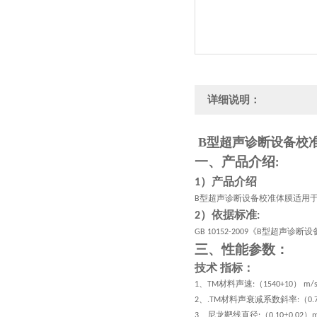
详细说明：
B型超声诊断设备校
一、产品介绍
:
）产品介绍
1
型超声诊断设备校准体膜适用
B
）依据标准
2
:
《
型超声诊断设
GB 10152-2009
B
三、性能参数：
技术 指标：
、
材料声速
（
）
1
TM
:
1540+10
m/
、
材料声衰减系数斜率
（
2
.TM
:
0.
、尼龙靶线直径
（
±
）
3
:
0.10
0.02