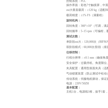
控制系统：PLC
操作界面：彩色7寸触摸屏，中
zui大垂直载荷：≥120 kg（适
载荷精度：±1% FS（满量程）
‌旋转机构‌：
回转角度：360°±10°（可调，满
回转频率：5–15 rpm（可编程，
测试次数：
单阶段zui大：120,000次（BIFM
双阶段模式：60,000次/阶段（座面
‌位移控制‌：
行程分辨率：±0.1 mm（确保角
‌安全保护‌：过载停机、角度限
‌夹具配置‌：通用型座面夹具（
气动锁紧装置（防止测试中松动
‌传动系统‌：伺服电机驱动，保
电源：220V/50ZH
基本配置：
主机1台，电源线1根，扳手1套