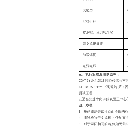
试验力
丝杠行程
支承辊、压刀辊半径
两支承银间距
加载速度
电源电压
三、执行
标准
及测试原理
：
陶瓷砖试验方
GB/T 3810.4-2016
《陶瓷砖
第
ISO 10545-4:1995
-
4
测试原理：
以适当的速率向砖的表面正中心
四、步骤
、
用硬刷刷去试样背面松散的
1
、
将试样置于支撑棒上
使釉面
2
,
、
对于两面相同的砖
例如无釉
3
,