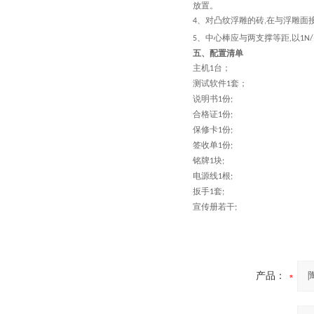
放置。
、对凸纹浮雕的砖
在与浮雕面
4
,
、
中心棒应与两支撑等距
以
5
,
1N
五、配置清单
主机
台；
1
测试软件
套；
1
说明书
份
1
;
合格证
份
1
;
保修卡
份
1
;
签收单
份
1
;
铭牌
块
1
;
电源线
根
1
;
扳手
套
1
;
宣传册若干
;
产品：