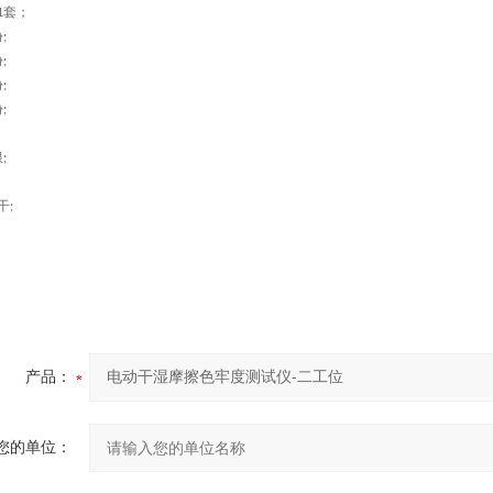
套；
1
份
;
份
;
份
;
份
;
根
;
干
;
产品：
您的单位：