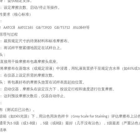
身：
提供稳定支撑。
‌
：
设定摩擦次数、启动
停止等操作。
‌
/
性要求（核心标准）
：
等
2
AATCC8
AATCC165
GB/T3920
GB/T5712
JISL0849
原理与过程
：
裁剪规定尺寸的待测材料和标准摩擦布。
‌
：
将试样平整紧绷地固定在试样台上。
‌
头：
直接用干燥摩擦布包裹摩擦头底座。
将摩擦布在蒸馏水（或规定溶液）中浸透，用轧液装置挤干至规定含水率（如
或
65%
1
：
在仪器上设定所需的摩擦次数。
‌
头：
将包裹好布的摩擦头放置在试样表面起始位置。
‌
：
启动仪器，摩擦头在设定压力下，按设定行程和速度进行往复摩擦。
‌
：
达到预设摩擦次数后，仪器自动停止。
‌
：
布（测试后已沾色）。
源箱（如
光源）下，用沾色用灰色样卡（
）评估摩擦布上沾
D65
Grey Scale for Staining
通常为
级（或
级），
级（或
级）最好（几乎没有沾色），
级最差（严重沾色
1-5
1-8
5
8
1
清单
；