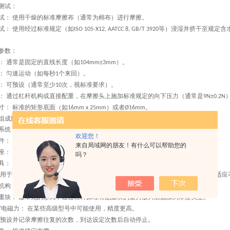
测试：
试：
使用干燥的标准摩擦布（通常为棉布）进行摩擦。
‌
试：
使用经过标准规定（如
等）浸湿并挤干至规定含
‌
ISO 105-X12, AATCC 8, GB/T 3920
参数：
：
通常是固定的直线长度（如
）。
‌
104mm±3mm
：
匀速运动（如每秒
个来回）。
‌
1
：
可预设（通常至少
次，视标准要求）。
‌
10
：
通过杠杆机构或直接配重，在摩擦头上施加标准规定的向下压力（通常是
‌
9N±0.2N
寸：
标准的矩形底面（如
）
或者
。
‌
16mm x 25mm
Ø
16mm
组成部分
系统：
电机驱动曲柄滑块机构或类似装置，实现摩擦头的直线往复运动。
‌
欢迎您！
件：
来自局域网的朋友！有什么可以帮助您的
座：
通常为金属块，底面平整。
‌
吗？
具：
用于固定标准摩擦布，确保其平整无褶皱地包裹在底座底面。
‌
用于夹持待测试样，通常有夹紧装置确保试样平整、不移动。试样台位置可调以适应
机构：
重块：
最常见的形式，通过杠杆原理将配重块的重力放大后施加到摩擦头上。
‌
电磁力：
在某些高级型号中可能使用，精度更高。
/
‌
预设并记录摩擦往复的次数，到达设定次数后自动停止。