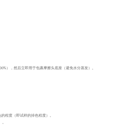
），然后立即用于包裹摩擦头底座（避免水分蒸发）。
00%
色的程度（即试样的掉色程度）。
）。