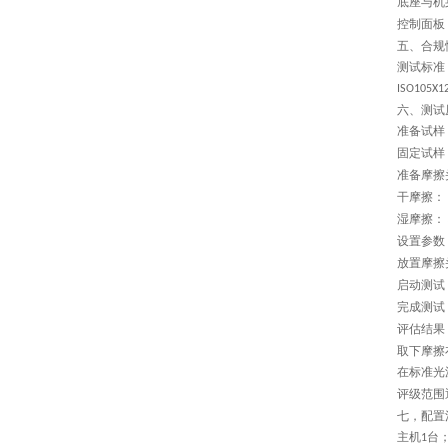
底座与机
控制面板
五、
合规
测试标准
ISO105X1
六、
测试
准备试样
固定试样
准备摩擦
干摩擦：
‌
湿摩擦：
‌
设置参数
放置摩擦
启动测试
完成测试
评估结果
取下摩擦
在标准光
评级范围
七，配置
主机
台
1