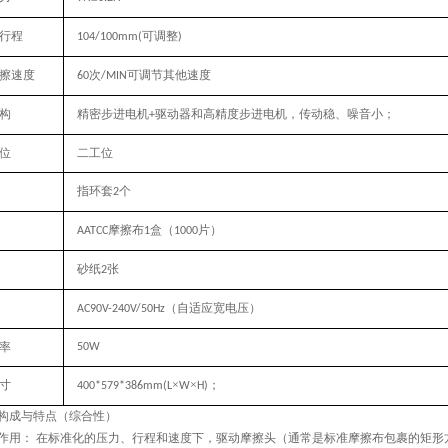
行程
可调整
104/100mm(
)
擦速度
次
可调节其他速度
60
/
MIN
构
精密
步进电机
驱动器和高精度步进电机
，传动稳、噪音小；
+
位
二工位
指环套
个
2
摩擦布
盒（
片）
AATCC
1
1000
砂纸
张
2
（自适应宽电压）
AC90V-240V/50Hz
率
50W
寸
×
×
；
400*579*386
mm(L
W
H)
构成与特点（综合性）
作用：
在标准化的压力、行程和速度下，驱动摩擦头（通常是标准摩擦布包裹的矩形
‌