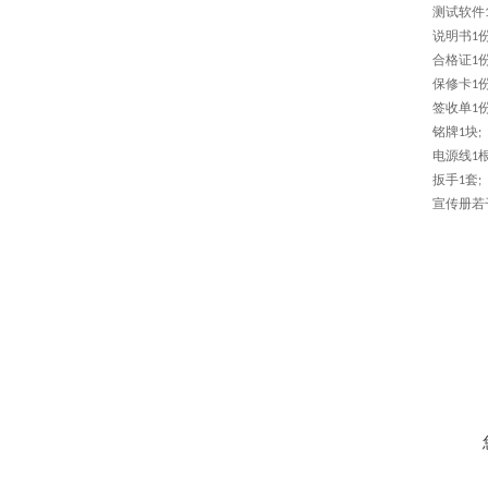
测试软件
说明书
1
合格证
1
保修卡
1
签收单
1
铭牌
块
1
;
电源线
1
扳手
套
1
;
宣传册若