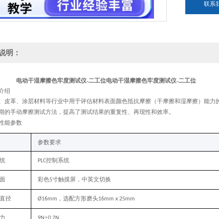
联系
说明：
电动干湿摩擦色牢度测试仪-二工位
电动干湿摩擦色牢度测试仪-二工位
介绍
、皮革、涂层材料等行业中
用于评估材料表面颜色抵抗摩擦（干摩擦和湿摩擦）能力
期的手动摩擦测试方法，提高了测试结果的
重复性、再现性和效率
。
性能参数
参数要求
统
控制系统
PLC
面
彩色
寸触摸屏，中英文切换
5
直径
，
选配方形磨头
Ø
16mm
16mm x 25mm
力
±
9N
0.2N