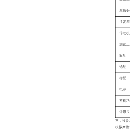
摩擦头
往复摩
传动机
测试工
标配
选配
标配
电源
整机功
外形尺
三，
设备
模拟摩擦