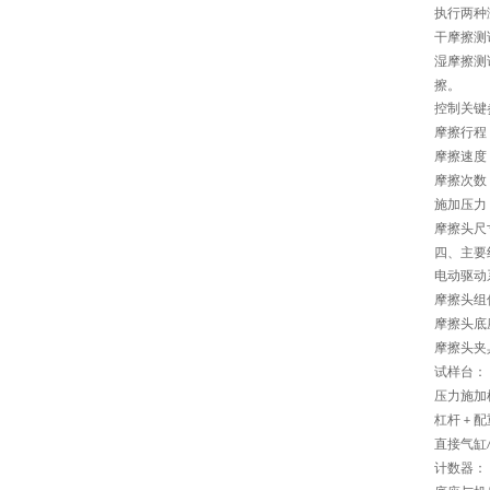
执行两种
干摩擦测
湿摩擦测
擦。
控制关键
摩擦行程
摩擦速度
摩擦次数
施加压力
摩擦头尺
四、主要
电动驱动
摩擦头组
摩擦头底
摩擦头夹
试样台：
‌
压力施加
杠杆
配
+
直接气缸
计数器：
‌