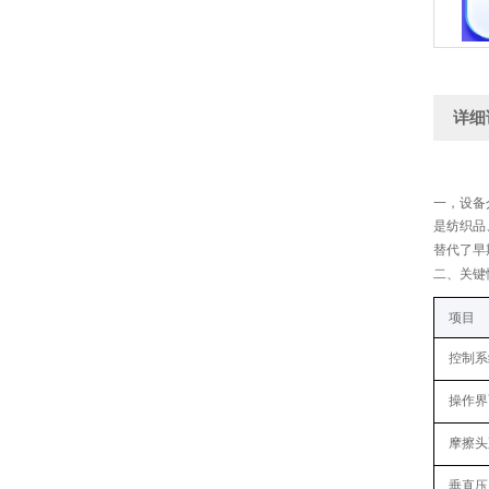
详细
一，
设备
是纺织品
替代了早
二
、关键
项目
控制系
操作界
摩擦头
垂直压