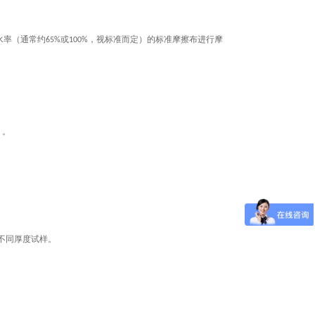
水率（通常约
或
，视标准而定）的标准摩擦布进行摩
65%
100%
）。
不同厚度试样。