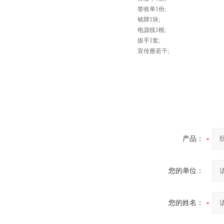
签收单1份;
铭牌1块;
电源线1根;
扳手1套;
宣传册若干;
产品：
您的单位：
您的姓名：