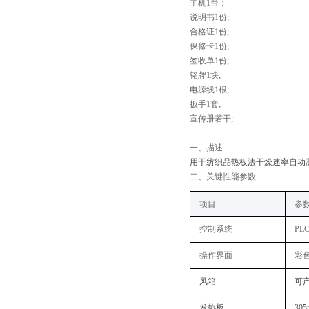
主机1台；
说明书1份;
合格证1份;
保修卡1份;
签收单1份;
铭牌1块;
电源线1根;
扳手1套;
宣传册若干;
一、
描述
用于纺织品热板法干燥速率自动
二
、关键性能参数
‌项目‌
‌参
控制系统‌
PL
操作界面‌
彩
风箱
可产
发热板
30