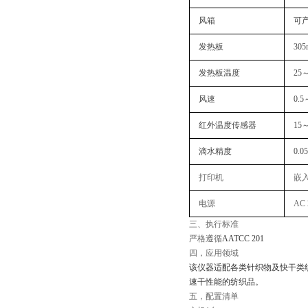
风箱
可产
发热板
30
发热板温度
25
风速
0.5
红外温度传感器
15～
滴水精度
0.0
打印机
嵌
电源
AC 
三、
执行
标准‌
严格遵循
AATCC 201
四，
应用领域
该仪器适配各类针织物及快干类
速干性能的纺织品。
五，配置清单