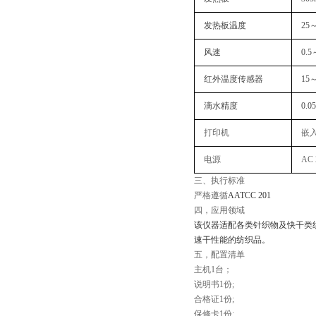
发热板温度
25
风速
0.5
红外温度传感器
15～
滴水精度
0.0
打印机
嵌
电源
AC 
三、
执行
标准‌
严格遵循
AATCC 201
四，
应用领域
该仪器适配各类针织物及快干类
速干性能的纺织品。
五，配置清单
主机1台；
说明书1份;
合格证1份;
保修卡1份;