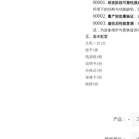
00001.
研发阶段可靠性摸
环境下的结构与功能缺陷，
00002.
量产前批量验证
‌
00003.
服役后性能复测
‌
况，为设备维护与更换提供
五、基本配置
主机一台
台
1
扳手
套
1
电源线
根
1
说明书
份
1
合格证
份
1
保修卡
份
1
铭牌
份
1
产品：