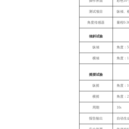
操作界面
彩色1
测试项目
纵倾、
角度传感器
量程0-3
倾斜试验
纵倾
角度：5
横倾
角度：1
摇摆试验
纵摇
角度：1
横摇
角度：2
周期
10s
报告输出
自动生成