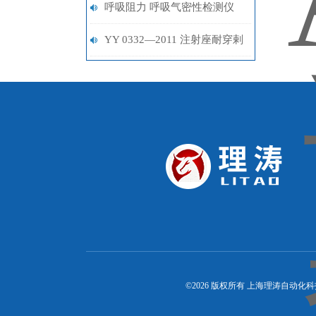
GB4303-2008 产品特性
呼吸阻力 呼吸气密性检测仪
YY 0332—2011 注射座耐穿剌
性和穿剌落屑测试仪 技术参
数
©2026 版权所有 上海理涛自动化科技有限