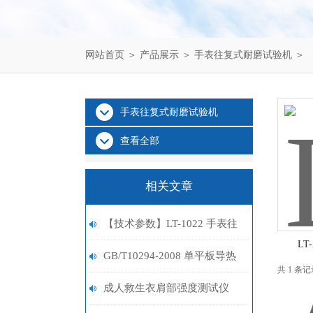
网站首页
＞
产品展示
＞
手表往复式耐磨试验机
＞
手表往复式耐磨试验机
查看全部
相关文章
【技术参数】LT-1022 手表往
L
复式耐磨试验机 上海理涛自
GB/T10294-2008 单平板导热
共 1 条
动化
系数测定仪 产品介绍
成人救生衣肩部强度测试仪