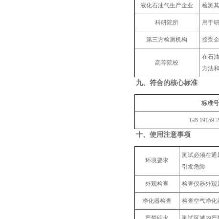
液化石油气生产
企业
检测
科研院所
用于
第三方检测机构
接受企
在石
高等院校
方法
九、
符合的核心标准
标准号
GB 19159-2
十、
使用注意事项
测试必须在通
环境要求
引发危险
外观检查
检查仪器外观
净化器检查
检查空气净化
严禁明火
测试区域内严