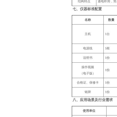
结构特点
通电即用，简
七、
仪器标准配置
名称
数量
主机
台
1
电源线
根
1
说明书
份
1
操作视频
份
1
（电子版）
合格证、保修卡
份
1
铭牌
份
1
八、
应用场景及行业需求
使用单位