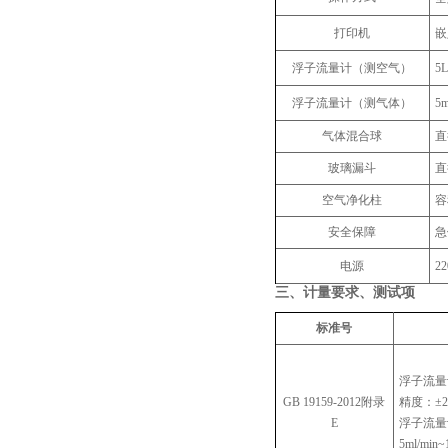
打印机
嵌
浮子流量计（测空气）
5L
浮子流量计（测气体）
5m
气体混合球
直
玻璃漏斗
直
空气净化柱
容
安全保障
急
‌电源
22
三、
计量要求、测试项
标准号
浮子流量计
GB 19159-2012附录
精度：±
E
浮子流量
5ml/min~