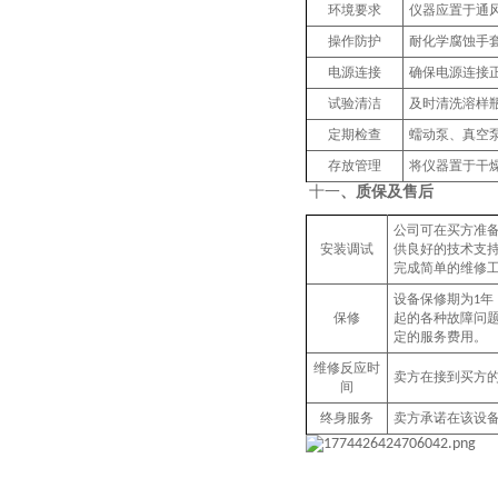
环境要求
仪器应置于
通
操作防护
耐化学腐蚀手
电源连接
确保电源连接
试验清洁
及时清洗溶样
定期检查
蠕动泵
、
真空
存放管理
将仪器置于干
、
质保及售后
十一
公司可在买方准
安装调试
供良好的技术支
完成简单的维修
设备保修期为
年
1
保修
起的各种故障问
定的服务费用。
维修反应时
卖方在接到买方
间
终身服务
卖方承诺在该设