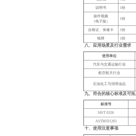
说明书
份
1
操作视频
份
1
（电子版）
合格证、保修卡
份
1
铭牌
份
1
八、
应用场景及行业需求
使用单位
汽车与交通运输
行业
航空航天
行业
石油化工与润滑油品
九、
符合的核心标准及可拓
标准号
SH/T 0326
ASTM/D1263
十、
使用注意事项