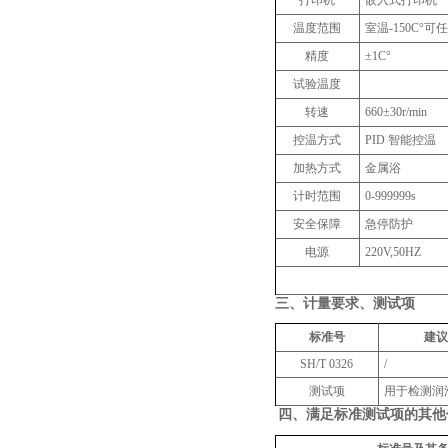
打印机
嵌入式打印机
温度范围
室温-150C°可
精度
±1C°
试验温度
转速
660±30r/min
控温方式‌
PID 智能控温
加热方式
金属浴
计时范围
0-999999s
安全保障
急停防护
‌电源
220V,50HZ
三、
计量要求、测试项
标准号
建
SH/T 0326
/
测试项
用于检测润
四、
满足标准测试项的其他