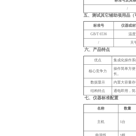
标准号及其
/
五、
测试其它辅助项用品（
标准号
仪器或材
GB/T 6536
温度
/
天
六、
产品特点
优点
集成化操作系
操作简单方便
核心竞争力
长。
数据显示
内置大容量存
结构特点
通电即用，简
七、
仪器标准配置
名称
数量
主机
台
1
电源线
根
1