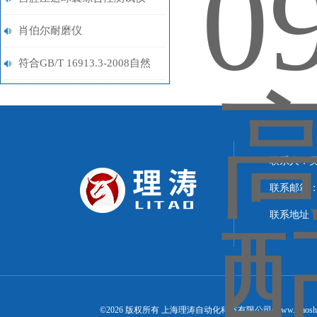
含爆破 充盈时间 疲劳 排空
肖伯尔耐磨仪
符合GB/T 16913.3-2008自然
堆积松装密度计​测定步骤解析
联系人：
联系邮箱：15
联系地址：
©2026 版权所有 上海理涛自动化科技有限公司(www.litaosh