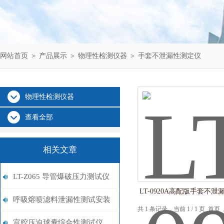
网站首页
＞
产品展示
＞
物理性检测仪器
＞
手套不泄漏性测定仪
物理性检测仪器
查看全部
相关文章
LT-Z065 导管爆破压力测试仪
LT-0920A高配版手套不
满足标准 YY0285.2
呼吸熔喷滤料泄漏性测试安装
共 1 条记录，当前 1 / 1 页 
宫腔压迫球囊综合性测试仪