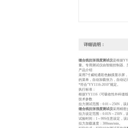
详细说明：
缝合线抗张强度测试仪
是根据Y
量。专用测试仪由智能控制器、
产品介绍
采用7寸威纶通彩色触摸显示屏
的菜单，自动加载张力，自动记
*符合“YY1116-2010”规定。
执行标准：
根据YY1116《可吸收性外科缝线
技术参数
拉力测试范围：0.01～250N，误差
缝合线抗张强度测试仪
采用精密
拉力设定范围：0.01N～250N，误
试验时间：1～99S任意设定，误差
拉力加载速度：300mm/min。