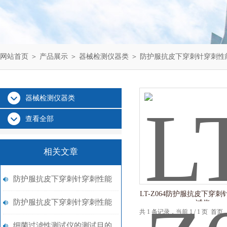
网站首页
＞
产品展示
＞
器械检测仪器类
＞
防护服抗皮下穿刺针穿刺性
器械检测仪器类
查看全部
相关文章
防护服抗皮下穿刺针穿刺性能
LT-Z064防护服抗皮下穿
测试仪哪款更合适？看我省钱
防护服抗皮下穿刺针穿刺性能
试仪
共 1 条记录，当前 1 / 1 页 
买实惠！上海理涛！
测试仪 加量降价，究竟该如
细菌过滤性测试仪的测试目的