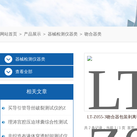
网站首页
＞
产品展示
＞
器械检测仪器类
＞
吻合器类
器械检测仪器类
查看全部
相关文章
买导引管导丝破裂测试仪的Z
LT-Z055-3吻合器包装
极秘诀来了 看完99%不会选
理涛宫腔压迫球囊综合性测试
共 2 条记录，当前 1 / 1 页 
错！上海理涛
仪行业论文
非织造布液体穿透时间测试仪