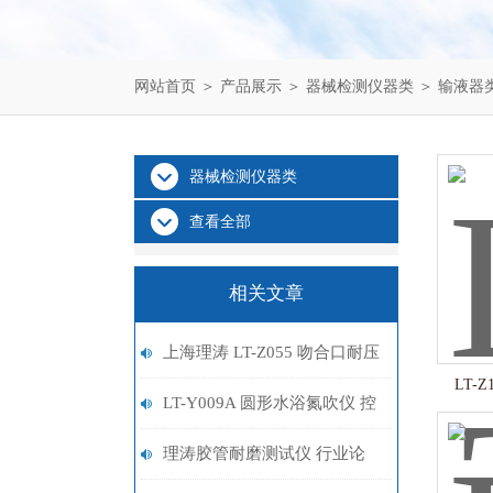
网站首页
＞
产品展示
＞
器械检测仪器类
＞
输液器
器械检测仪器类
查看全部
相关文章
上海理涛 LT-Z055 吻合口耐压
LT-
测试仪 对仪器有什么要求？
LT-Y009A 圆形水浴氮吹仪 控
温加热 吹扫捕集技术
理涛胶管耐磨测试仪 行业论