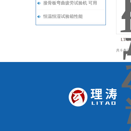
文 测试稳定
接骨板弯曲疲劳试验机 可用
于以下力学性能试验——山东
恒温恒湿试验箱性能
赛锐特
LT-
共 6 条