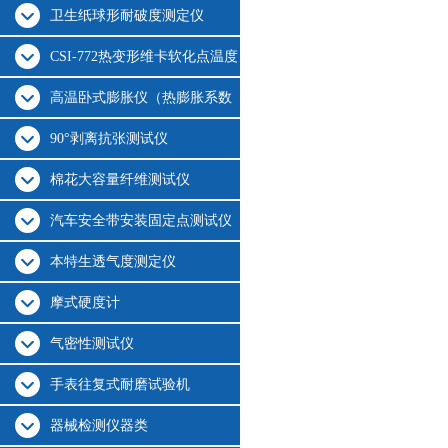
卫生纸球形耐破度测定仪
CSI-772热变形维卡软化点温度
测定仪
高温卧式膨胀仪（热膨胀系数
测定仪）
90°剥离抗张测试仪
棉花大容量纤维测试仪
汽车安全带安装固定点测试仪
本特生透气度测定仪
摩式硬度计
气密性测试仪
手表往复式耐磨试验机
器械检测仪器类