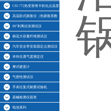
CSI-772热变形维卡软化点温度
测定仪
高温卧式膨胀仪（热膨胀系数
测定仪）
90°剥离抗张测试仪
棉花大容量纤维测试仪
汽车安全带安装固定点测试仪
本特生透气度测定仪
摩式硬度计
气密性测试仪
手表往复式耐磨试验机
器械检测仪器类
电池系列