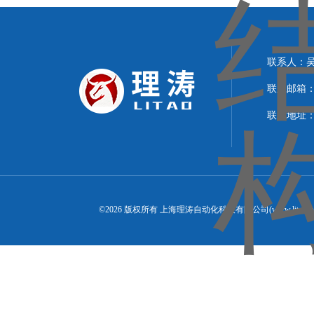
联系人：
联系邮箱：15
联系地址：
©2026 版权所有 上海理涛自动化科技有限公司(www.litaosh